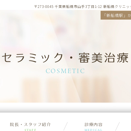
〒273-0045 千葉県船橋市山手3丁目1-12 新船橋クリニ
「新船橋駅」か
ンテナンス
インプラント
入れ歯
ィ診療
口腔外科
セラミック・審美治療
COSMETIC
院長・スタッフ紹介
診療内容
STAFF
MEDICAL