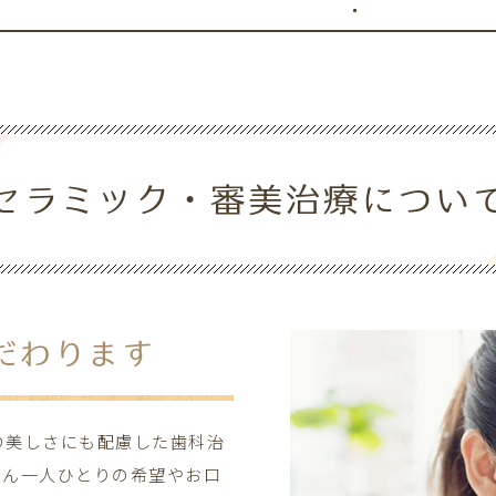
ンテナンス
インプラント
入れ歯
ィ診療
口腔外科
セラミック・審美治療につい
だわります
の美しさにも配慮した歯科治
さん一人ひとりの希望やお口