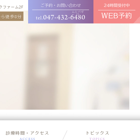
24時間受付中
ご予約・お問い合わせ
ックファーム2F
ムシバゼ
WEB予約
ロ
047-432-
6480
ら徒歩8分
セラミック・審美治療
tel.
ホワイトニング
診療時間・アクセス
トピックス
ACCESS
TOPICS