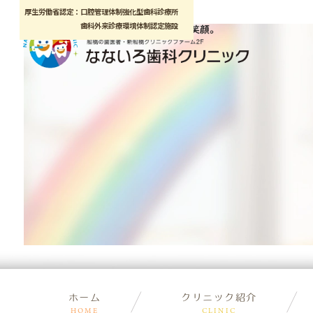
厚生労働省認定：口腔管理体制強化型歯科診療所
歯科外来診療環境体制認定施設
一般歯科
予防・メ
根管治療
小児歯科
歯周病治療
マタニテ
ホーム
クリニック紹介
HOME
CLINIC