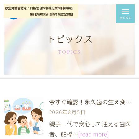
厚生労働省認定：口腔管理体制強化型歯科診療所
歯科外来診療環境体制認定施設
トピックス
TOPICS
今すぐ確認！永久歯の生え変わり遅いときの受診タイミング
2026年8月5日
親子三代で安心して通える歯医
者、船橋…
[read more]