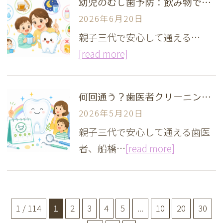
幼児のむし歯予防：飲み物で変わる6つの習慣
2026年6月20日
親子三代で安心して通える…
[read more]
何回通う？歯医者クリーニングの頻度とその理由
2026年5月20日
親子三代で安心して通える歯医
者、船橋…
[read more]
1 / 114
1
2
3
4
5
...
10
20
30